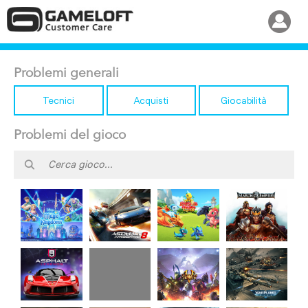
Problemi generali
Tecnici
Acquisti
Giocabilità
Problemi del gioco
Disney
Dragon
Asphalt 8
March of
Magic
Mania
Airborne
Empires
Kingdoms
Legends