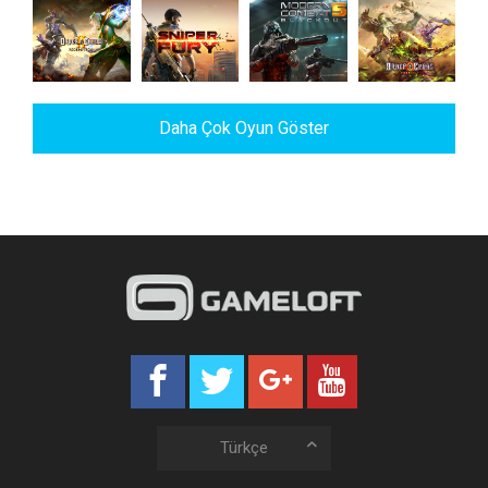
War Planet
Asphalt 9:
My Little
Dungeon
Online:
Legends
Pony
Hunter 5
Global
Conquest
Order &
Modern
Order &
Chaos 2:
Sniper Fury
Daha Çok Oyun Göster
Combat 5
Chaos
Redemption
Türkçe