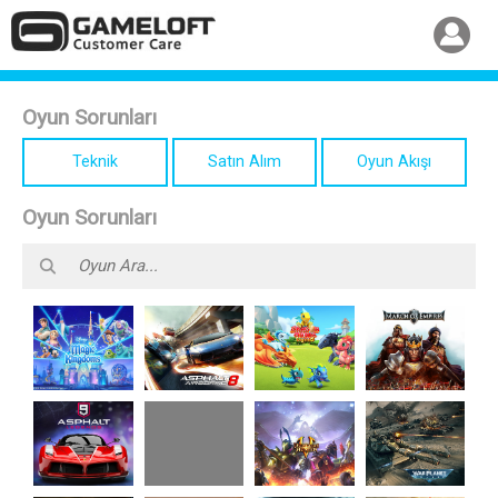
Oyun Sorunları
Teknik
Satın Alım
Oyun Akışı
Oyun Sorunları
Disney
Dragon
Asphalt 8
March of
Magic
Mania
Airborne
Empires
Kingdoms
Legends