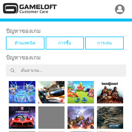
ปัญหาของเกม
ด้านเทคนิค
การซื้อ
การเล่น
ปัญหาของเกม
Disney
Dragon
Asphalt 8
March of
Magic
Mania
Airborne
Empires
Kingdoms
Legends