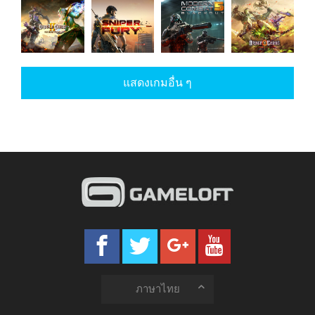
War
Asphalt 9:
My Little
Dungeon
Planet
Legends
Pony
Hunter 5
Online:
Global
Order &
Sniper
Modern
Order &
Conquest
Chaos 2:
แสดงเกมอื่น ๆ
Fury
Combat 5
Chaos
Redemption
ภาษาไทย