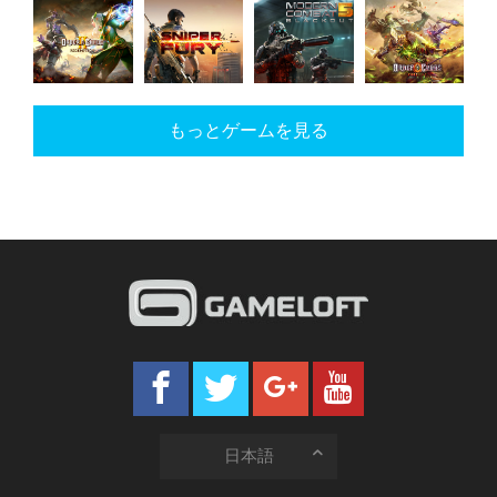
War
Asphalt 9:
My Little
Dungeon
Planet
Legends
Pony
Hunter 5
Online:
Global
Order &
Sniper
Modern
Order &
Conquest
Chaos 2:
もっとゲームを見る
Fury
Combat 5
Chaos
Redemption
日本語