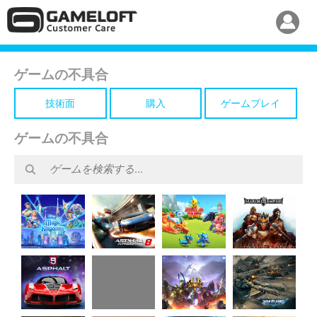
ゲームの不具合
技術面
購入
ゲームプレイ
ゲームの不具合
Disney
Dragon
Asphalt 8
March of
Magic
Mania
Airborne
Empires
Kingdoms
Legends