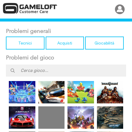
Problemi generali
Tecnici
Acquisti
Giocabilità
Problemi del gioco
Disney
Dragon
Asphalt 8
March of
Magic
Mania
Airborne
Empires
Kingdoms
Legends