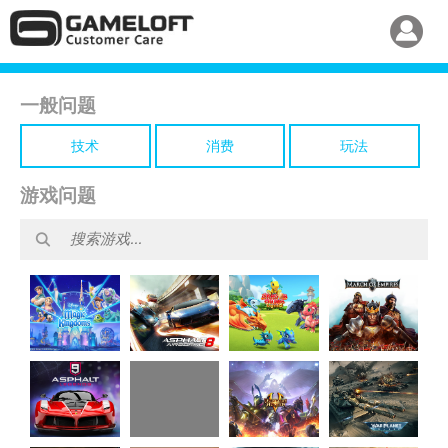
一般问题
技术
消费
玩法
游戏问题
Disney
Dragon
Asphalt 8
March of
Magic
Mania
Airborne
Empires
Kingdoms
Legends