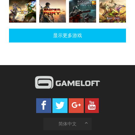
War
Asphalt 9:
My Little
Dungeon
Planet
Legends
Pony
Hunter 5
Online:
Global
Order &
Sniper
Modern
Order &
Conquest
Chaos 2:
显示更多游戏
Fury
Combat 5
Chaos
Redemption
简体中文