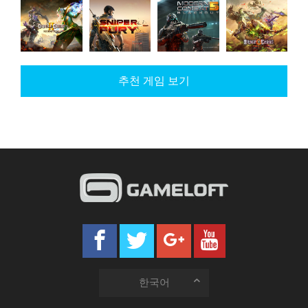
War
Asphalt 9:
My Little
Dungeon
Planet
Legends
Pony
Hunter 5
Online:
Global
Order &
Sniper
Modern
Order &
Conquest
Chaos 2:
추천 게임 보기
Fury
Combat 5
Chaos
Redemption
한국어