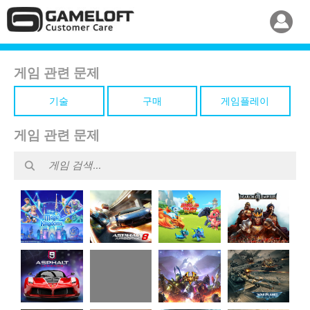
게임 관련 문제
기술
구매
게임플레이
게임 관련 문제
Disney
Dragon
Asphalt 8
March of
Magic
Mania
Airborne
Empires
Kingdoms
Legends