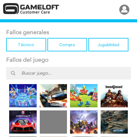
Fallos generales
Técnico
Compra
Jugabilidad
Fallos del juego
Disney
Dragon
Asphalt 8
March of
Magic
Mania
Airborne
Empires
Kingdoms
Legends